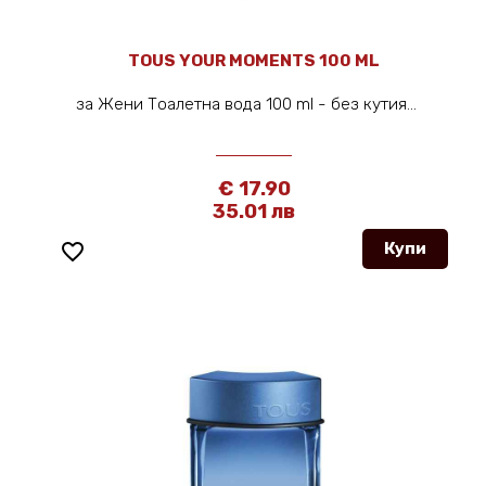
TOUS YOUR MOMENTS 100 ML
за Жени Тоалетна вода 100 ml - без кутия...
€ 17.90
35.01 лв
favorite_border
Купи