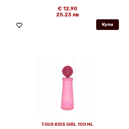
€ 12.90
25.23 лв
favorite_border
Купи
TOUS KIDS GIRL 100 ML