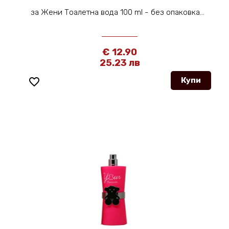
за Жени Тоалетна вода 100 ml - без опаковка...
€ 12.90
25.23 лв
favorite_border
Купи