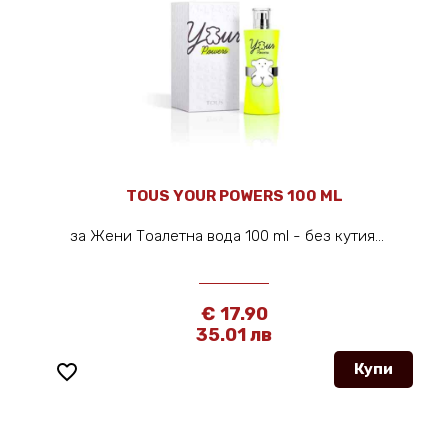
TOUS YOUR POWERS 100 ML
за Жени Тоалетна вода 100 ml - без кутия...
€ 17.90
35.01 лв
favorite_border
Купи