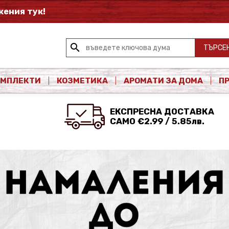
ения тук!
search
ТЪРСЕ
ОМПЛЕКТИ
КОЗМЕТИКА
АРОМАТИ ЗА ДОМА
П
ЕКСПРЕСНА ДОСТАВКА
САМО €2.99 / 5.85лв.