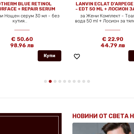
OTHERM BLUE RETINOL
LANVIN ECLAT D'ARPEGE
RFACE + REPAIR SERUM
- EDT 50 ML + ЛОСИОН 
NIGHT 30 ML
100 ML
и Нощен серум 30 мл - без
за Жени Комплект - Тоа
кутия...
вода 50 ml + Лосион за тяло
€ 50.60
€ 22.90
98.96 лв
44.79 лв
Купи
favorite_border
НОВИНИ ОТ СВЕТА 