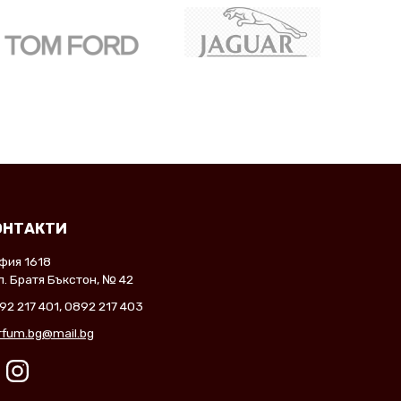
ОНТАКТИ
фия 1618
л. Братя Бъкстон, № 42
92 217 401
,
0892 217 403
rfum.bg@mail.bg