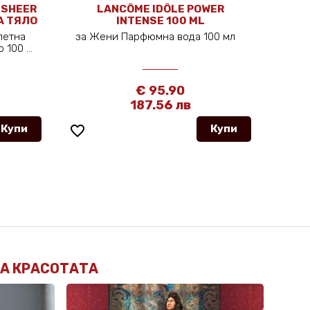
 SHEER
LANCÔME IDÔLE POWER
A
ЗА ТЯЛО
INTENSE 100 ML
летна
за Жени Парфюмна вода 100 мл
Уни
 100 ...
€ 95.90
187.56 лв
Купи
favorite_border
Купи
favorite_border
НА КРАСОТАТА