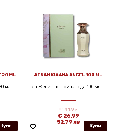
AFNAN KIAANA ANGEL 100 ML
JOOP! JOOP! HOM
125 M
за Жени Парфюмна вода 100 мл
за Мъже Парфюмна 
€ 41.99
€ 52.9
€ 26.99
€ 33.9
52.79 лв
66.48 
e_border
Купи
favorite_border