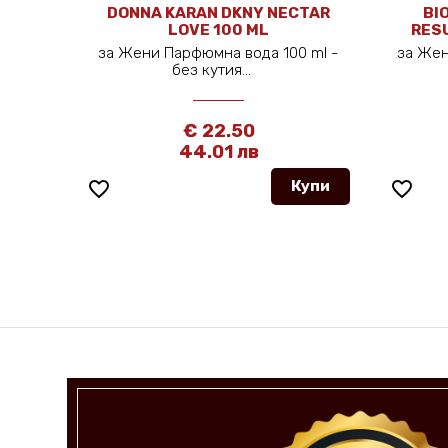
EA
DONNA KARAN DKNY NECTAR
BI
LOVE 100 ML
RESU
л
за Жени Парфюмна вода 100 ml -
за Жен
без кутия...
€ 22.50
44.01 лв
упи
favorite_border
Купи
favorite_border