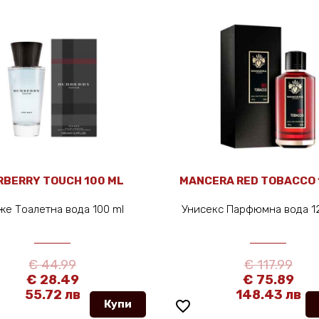
 100 ML
MANCERA RED TOBACCO 120 ML
ода 100 ml
Унисекс Парфюмна вода 120 мл
€ 117.99
€ 75.89
в
148.43 лв
Купи
favorite_border
Купи
favorit