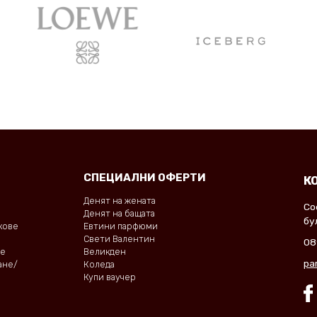
СПЕЦИАЛНИ ОФЕРТИ
К
Денят на жената
Со
Денят на бащата
бу
окове
Евтини парфюми
Свети Валентин
08
не
Великден
pa
ане/
Коледа
Купи ваучер