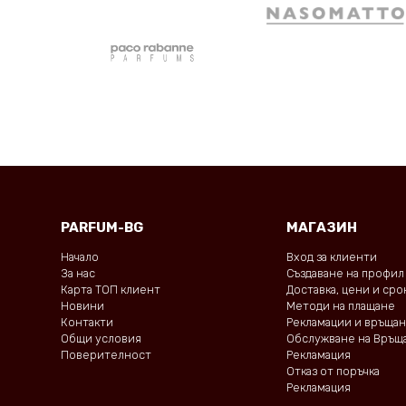
PARFUM-BG
МАГАЗИН
Начало
Вход за клиенти
За нас
Създаване на профил
Карта ТОП клиент
Доставка, цени и ср
Новини
Методи на плащане
Контакти
Рекламации и връща
Общи условия
Обслужване на Връщ
Поверителност
Рекламация
Отказ от поръчка
Рекламация