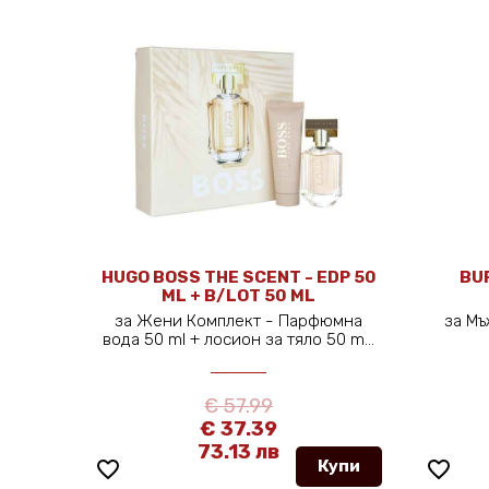
GO BOSS THE SCENT - EDP 50
BURBERRY TOUCH
ML + B/LOT 50 ML
за Жени Комплект - Парфюмна
за Мъже Тоалетна в
да 50 ml + лосион за тяло 50 m...
€ 57.99
€ 44.99
€ 37.39
€ 28.49
73.13 лв
55.72 л
Купи
favorite_border