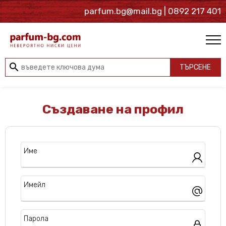
parfum.bg@mail.bg
| 0892 217 401
search
ТЪРСЕНЕ
Създаване на профил
Име
Имейл
Парола