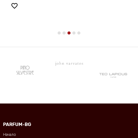
favorite_border
PARFUM-BG
Начало