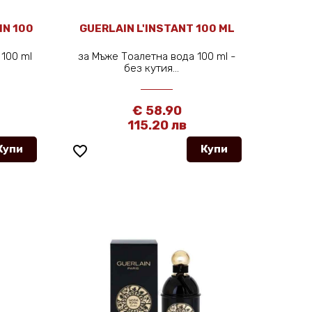
IN 100
GUERLAIN L'INSTANT 100 ML
100 ml
за Мъже Тоалетна вода 100 ml -
без кутия...
€ 58.90
115.20 лв
Купи
favorite_border
Купи