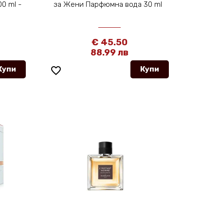
0 ml -
за Жени Парфюмна вода 30 ml
€ 45.50
88.99 лв
Купи
favorite_border
Купи