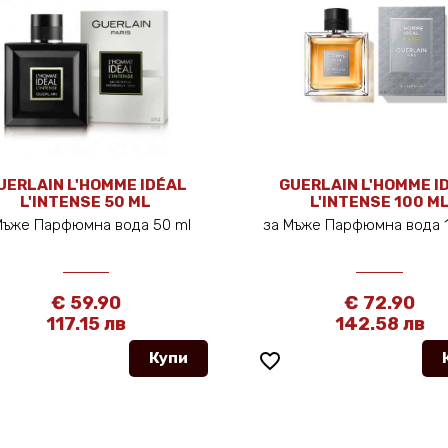
UERLAIN L'HOMME IDÉAL
GUERLAIN L'HOMME I
L'INTENSE 50 ML
L'INTENSE 100 M
Мъже Парфюмна вода 50 ml
за Мъже Парфюмна вода 
€ 59.90
€ 72.90
117.15 лв
142.58 лв
Купи
favorite_border