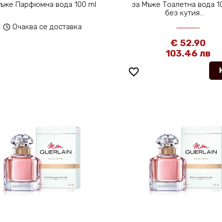
Мъже Парфюмна вода 100 ml
за Мъже Тоалетна вода 10
без кутия...
Очаква се доставка
€ 52.90
103.46 лв
favorite_border