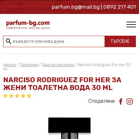
parfum.bg@mail.bg
| 0892 217 401
search
ТЪРСЕНЕ
Начало
/
Парфюми
/
Дамски парфюми
/ Narciso Rodriguez For Her 30
ml
NARCISO RODRIGUEZ FOR HER ЗА
ЖЕНИ ТОАЛЕТНА ВОДА 30 ML
Споделяне