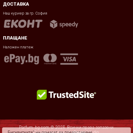
ДОСТАВКА
Наш куриер за гр. София
ПЛАЩАНЕ
Наложен платеж
Parfum-bg.com © 2023. Всички права запазени.
Онлайн магазин
от
slavov
/studio.
„Бисквитките“ ни помагат да предоставяме