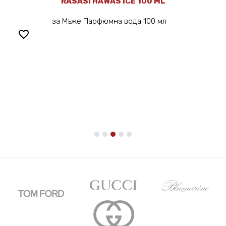
RASASI HAWAS ICE 100 ML
за Мъже Парфюмна вода 100 мл
favorite_border