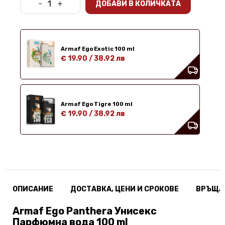
-
+
ДОБАВИ В КОЛИЧКАТА
Armaf Ego Exotic 100 ml
€ 19.90
/
38.92 лв
Armaf Ego Tigre 100 ml
€ 19.90
/
38.92 лв
ОПИСАНИЕ
ДОСТАВКА, ЦЕНИ И СРОКОВЕ
ВРЪЩА
Armaf Ego Panthera Унисекс
Парфюмна вода 100 ml