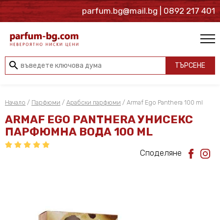
parfum.bg@mail.bg
| 0892 217 401
search
ТЪРСЕНЕ
Начало
/
Парфюми
/
Арабски парфюми
/ Armaf Ego Panthera 100 ml
ARMAF EGO PANTHERA УНИСЕКС
ПАРФЮМНА ВОДА 100 ML
Споделяне