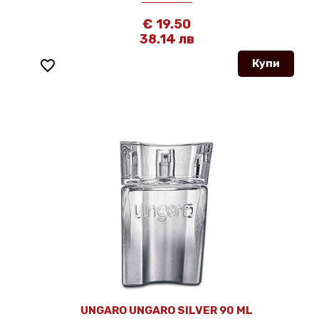
€ 19.50
38.14 лв
favorite_border
Купи
UNGARO UNGARO SILVER 90 ML