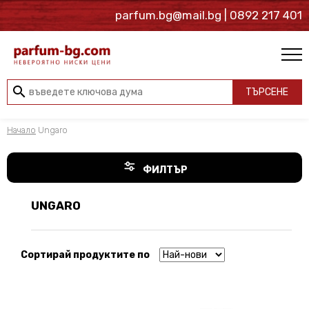
parfum.bg@mail.bg
| 0892 217 401
search
ТЪРСЕНЕ
Начало
Ungaro
ФИЛТЪР
UNGARO
Сортирай продуктите по