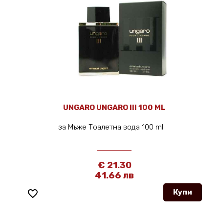
UNGARO UNGARO ІІI 100 ML
за Мъже Тоалетна вода 100 ml
€ 21.30
41.66 лв
favorite_border
Купи