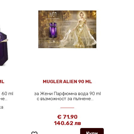
ML
MUGLER ALIEN 90 ML
 60 ml
за Жени Парфюмна вода 90 ml
не...
с възможност за пълнене...
ка
€ 71.90
140.62 лв
Купи