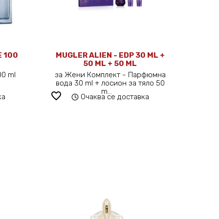
E 100
MUGLER ALIEN - EDP 30 ML +
50 ML + 50 ML
100 ml
за Жени Комплект - Парфюмна
вода 30 ml + лосион за тяло 50
m...
favorite_border
ка
Очаква се доставка