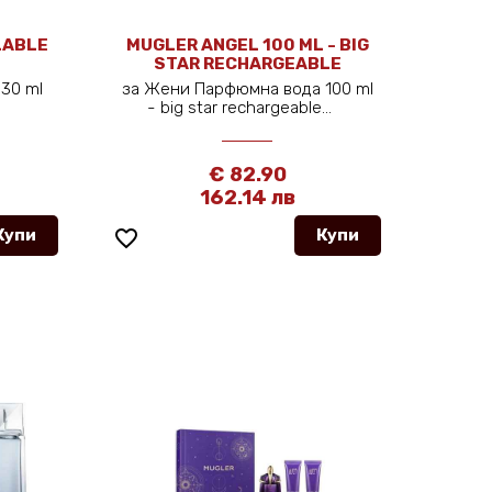
LABLE
MUGLER ANGEL 100 ML - BIG
STAR RECHARGEABLE
 30 ml
за Жени Парфюмна вода 100 ml
- big star rechargeable...
€ 82.90
162.14 лв
Купи
favorite_border
Купи