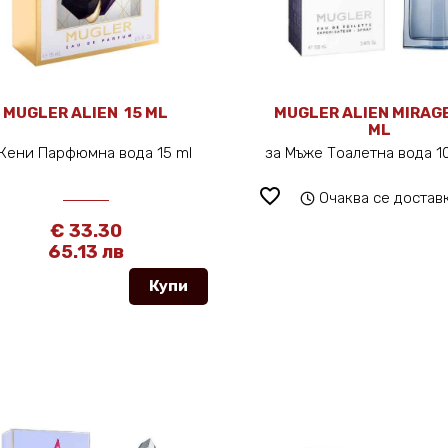
MUGLER ALIEN 15 ML
MUGLER ALIEN MIRAG
ML
Жени Парфюмна вода 15 ml
за Мъже Тоалетна вода 
favorite_border
Очаква се достав
€ 33.30
65.13 лв
Купи