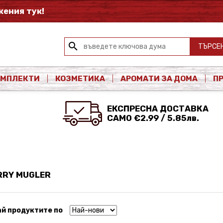
ения тук!
search
ТЪРСЕ
ОМПЛЕКТИ
КОЗМЕТИКА
АРОМАТИ ЗА ДОМА
П
ЕКСПРЕСНА ДОСТАВКА
САМО €2.99 / 5.85лв.
RRY MUGLER
й продуктите по