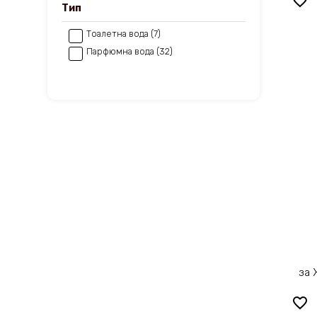
favorite_border
Тип
Тоалетна вода (7)
Парфюмна вода (32)
за 
favorite_border