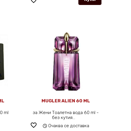
favorite_border
ML
MUGLER ALIEN 60 ML
50 ml
за Жени Тоалетна вода 60 ml -
без кутия...
favorite_border
Очаква се доставка