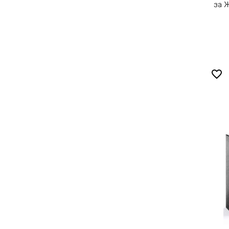
за 
favorite_border