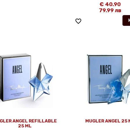
€ 40.90
79.99 лв
favorite_border
GLER ANGEL REFILLABLE
MUGLER ANGEL 25 
25 ML