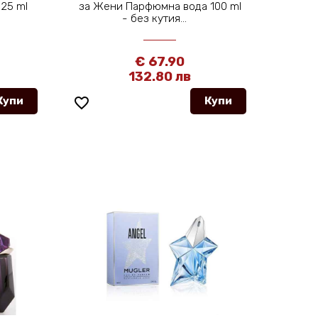
 25 ml
за Жени Парфюмна вода 100 ml
- без кутия...
€ 67.90
132.80 лв
Купи
favorite_border
Купи