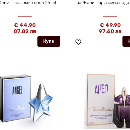
Жени Парфюмна вода 25 ml
за Жени Парфюмна вода
€ 44.90
€ 49.90
87.82 лв
97.60 лв
Купи
favorite_border