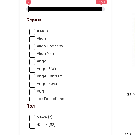
0
147.76
Серия:
A Men
Alien
Alien Goddess
Alien Man
Angel
Angel Elixir
Angel Fantasm
Angel Nova
Aura
за 
Les Exceptions
Пол
Womanity
Мъже (7)
Жени (32)