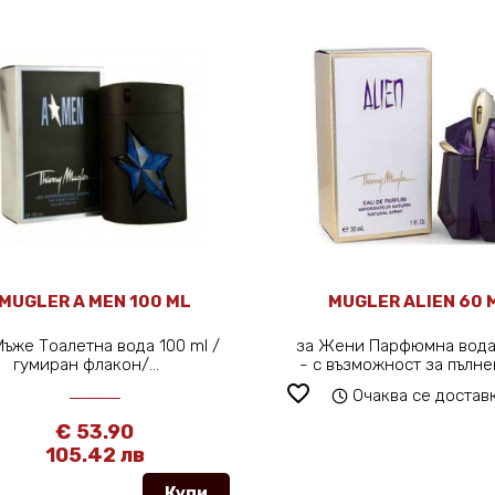
MUGLER A MEN 100 ML
MUGLER ALIEN 60 
Мъже Тоалетна вода 100 ml /
за Жени Парфюмна вода
гумиран флакон/...
- с възможност за пълне
favorite_border
Очаква се достав
€ 53.90
105.42 лв
Купи