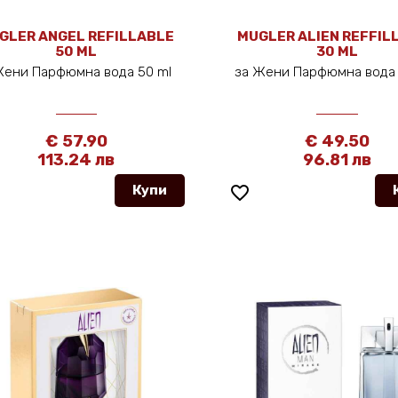
GLER ANGEL REFILLABLE
MUGLER ALIEN REFFIL
50 ML
30 ML
Жени Парфюмна вода 50 ml
за Жени Парфюмна вода
€ 57.90
€ 49.50
113.24 лв
96.81 лв
Купи
favorite_border