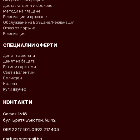
Доставка, цени и срокове
Методи на плащане
Рекламации и връщане
Обслужване на Връщане/Рекламация
Отказ от поръчка
Рекламация
СПЕЦИАЛНИ ОФЕРТИ
Денят на жената
Денят на бащата
Евтини парфюми
Свети Валентин
Великден
Коледа
Купи ваучер
КОНТАКТИ
София 1618
бул. Братя Бъкстон, № 42
0892 217 401
,
0892 217 403
parfum.bg@mail.bg