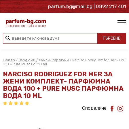
parfum.bg@mail.bg
| 0892 217 401
search
ТЪРСЕНЕ
Начало
/
Парфюми
/
Дамски парфюми
/ Narciso Rodriguez for Her - EdP
100 + Pure Musc EdP 10 ml
NARCISO RODRIGUEZ FOR HER ЗА
ЖЕНИ КОМПЛЕКТ- ПАРФЮМНА
ВОДА 100 + PURE MUSC ПАРФЮМНА
ВОДА 10 ML
Споделяне