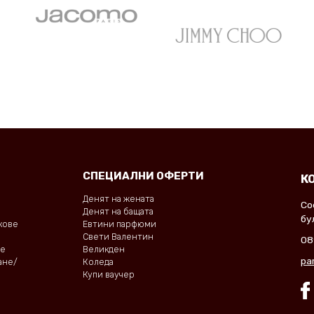
СПЕЦИАЛНИ ОФЕРТИ
К
Денят на жената
Со
Денят на бащата
бу
окове
Евтини парфюми
Свети Валентин
08
не
Великден
pa
ане/
Коледа
Купи ваучер