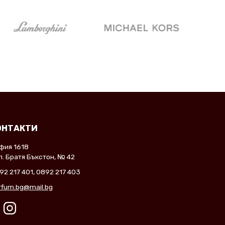
ОНТАКТИ
фия 1618
л. Братя Бъкстон, № 42
92 217 401
,
0892 217 403
rfum.bg@mail.bg