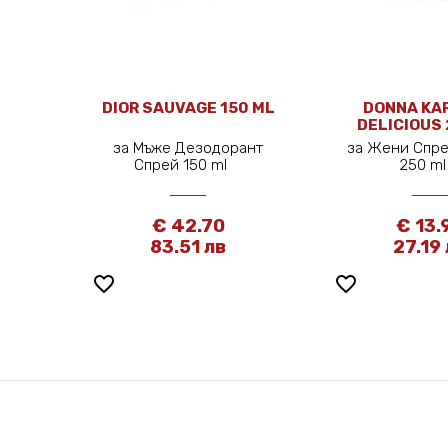
DIOR SAUVAGE 150 ML
DONNA KA
DELICIOUS
за Мъже Дезодорант
за Жени Спре
Спрей 150 ml
250 
€ 42.70
€ 13.
83.51 лв
27.19
favorite_border
favorite_border