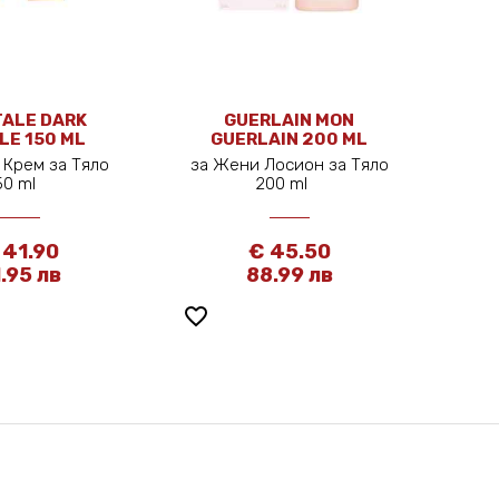
ALE DARK
GUERLAIN MON
LE 150 ML
GUERLAIN 200 ML
 Крем за Тяло
за Жени Лосион за Тяло
50 ml
200 ml
 41.90
€ 45.50
.95 лв
88.99 лв
favorite_border