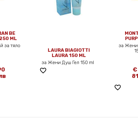
RAN BE
MONT
 250 ML
PURP
й за тяло
за Жени
LAURA BIAGIOTTI
ml
1
LAURA 150 ML
за Жени Душ Гел 150 ml
90
€
favorite_border
 лв
81
favorite_border