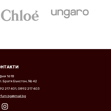
ОНТАКТИ
фия 1618
л. Братя Бъкстон, № 42
92 217 401
,
0892 217 403
rfum.bg@mail.bg