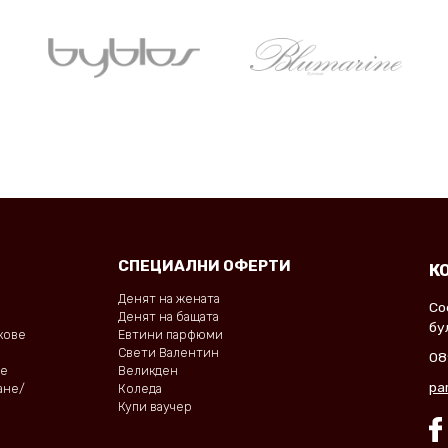
СПЕЦИАЛНИ ОФЕРТИ
К
Денят на жената
Со
Денят на бащата
бу
окове
Евтини парфюми
Свети Валентин
08
не
Великден
pa
ане/
Коледа
Купи ваучер