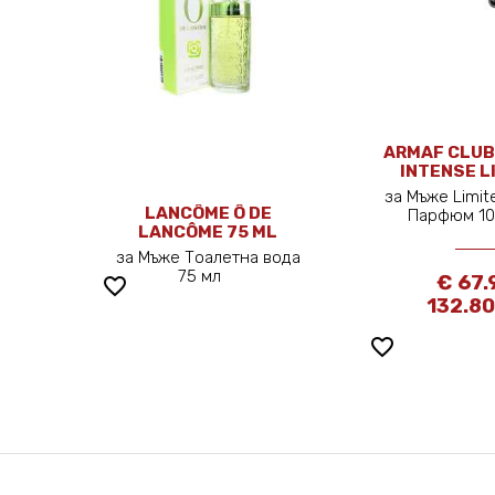
ARMAF CLUB
INTENSE L
EDITION 1
за Мъже Limite
LANCÔME Ô DE
Парфюм 1
LANCÔME 75 ML
за Мъже Тоалетна вода
75 мл
€ 67.
favorite_border
132.80
favorite_border