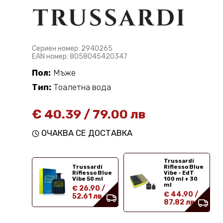
Сериен номер: 2940265
EAN номер: 8058045420347
Пол:
Мъже
Тип:
Тоалетна вода
€
40.39
/
79.00 лв
ОЧАКВА СЕ ДОСТАВКА
Trussardi
Trussardi
Riflesso Blue
Riflesso Blue
Vibe - EdT
Vibe 50 ml
100 ml + 30
ml
€ 26.90
/
€ 44.90
/
52.61 лв
87.82 лв