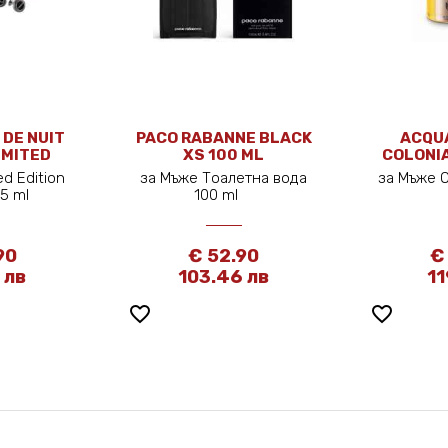
 DE NUIT
PACO RABANNE BLACK
ACQUA
IMITED
XS 100 ML
COLONIA
05 ML
d Edition
за Мъже Тоалетна вода
за Мъже 
05 ml
100 ml
90
€ 52.90
€
 лв
103.46 лв
11
favorite_border
favorite_border