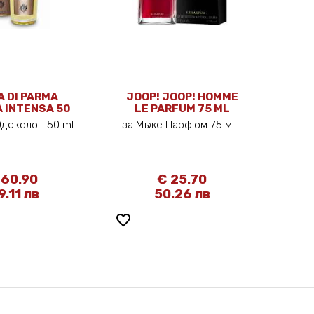
 DI PARMA
JOOP! JOOP! HOMME
 INTENSA 50
LE PARFUM 75 ML
ML
Одеколон 50 ml
за Мъже Парфюм 75 м
 60.90
€ 25.70
9.11 лв
50.26 лв
favorite_border