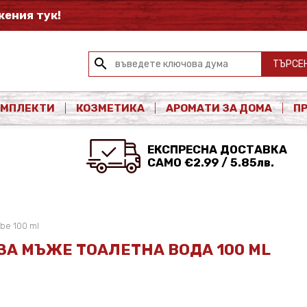
ения тук!
search
ТЪРСЕ
ОМПЛЕКТИ
КОЗМЕТИКА
АРОМАТИ ЗА ДОМА
П
ЕКСПРЕСНА ДОСТАВКА
САМО €2.99 / 5.85лв.
ibe 100 ml
E ЗА МЪЖЕ ТОАЛЕТНА ВОДА 100 ML