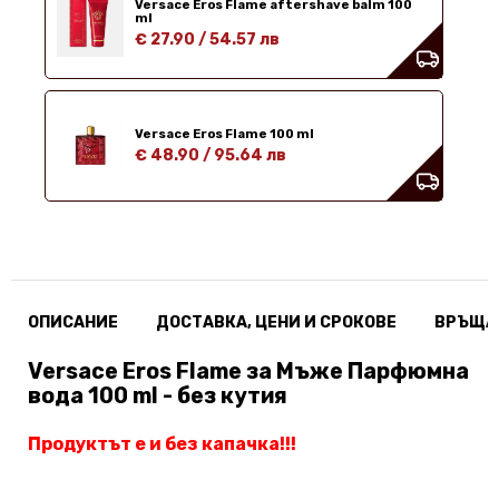
Versace Eros Flame aftershave balm 100
ml
€ 27.90
/
54.57 лв
Versace Eros Flame 100 ml
€ 48.90
/
95.64 лв
ОПИСАНИЕ
ДОСТАВКА, ЦЕНИ И СРОКОВЕ
ВРЪЩА
Versace Eros Flame за Мъже Парфюмна
вода 100 ml - без кутия
Продуктът е и без капачка!!!