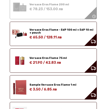
Versace Eros Flame 200 ml
€ 78.23
/
153.00 лв
Versace Eros Flame - EdP 100 ml + EdP 10 ml
+ pouch
€ 65.50
/
128.11 лв
Versace Eros Flame 75 ml
€ 21.90
/
42.83 лв
Sample Versace Eros Flame 1 ml
€ 3.50
/
6.85 лв